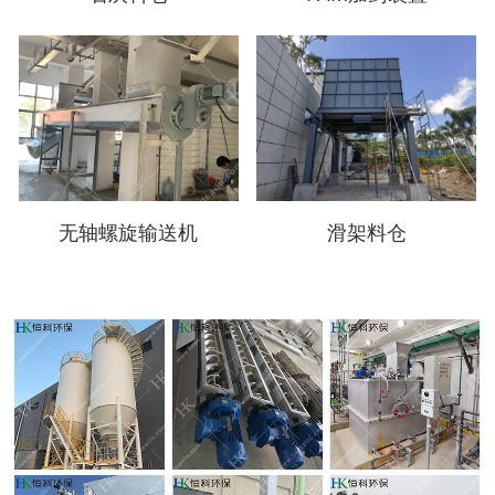
无轴螺旋输送机
滑架料仓